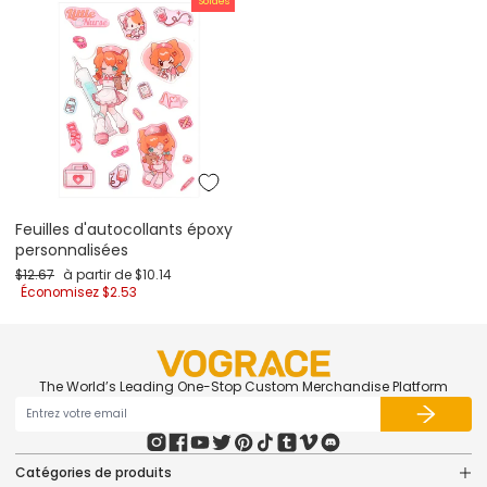
Soldes
Feuilles d'autocollants époxy
personnalisées
Prix régulier
Prix de promotion
$12.67
à partir de
$10.14
Économisez
$2.53
The World’s Leading One-Stop Custom Merchandise Platform
Catégories de produits