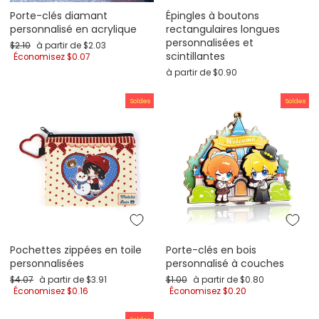
Porte-clés diamant
Épingles à boutons
personnalisé en acrylique
rectangulaires longues
personnalisées et
Prix régulier
Prix de promotion
$2.10
à partir de
$2.03
scintillantes
Économisez
$0.07
à partir de
$0.90
Soldes
Soldes
Pochettes zippées en toile
Porte-clés en bois
personnalisées
personnalisé à couches
Prix régulier
Prix de promotion
Prix régulier
Prix de promotion
$4.07
à partir de
$3.91
$1.00
à partir de
$0.80
Économisez
$0.16
Économisez
$0.20